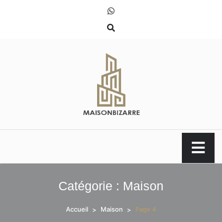
Skip
to
content
maisonbizarre.eu
Catégorie :
Maison
Accueil
Maison
Page 4