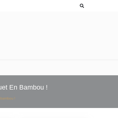
uet En Bambou !
n bambou !