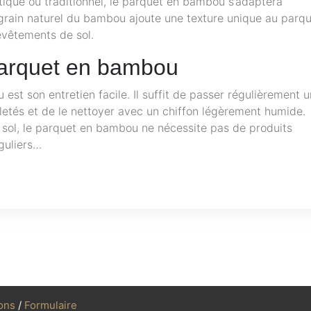
tique ou traditionnel, le parquet en bambou s’adaptera
 grain naturel du bambou ajoute une texture unique au parqu
evêtements de sol.
 parquet en bambou
t son entretien facile. Il suffit de passer régulièrement u
aletés et de le nettoyer avec un chiffon légèrement humide.
 sol, le parquet en bambou ne nécessite pas de produits
guliers…
ons
/
Formulaire