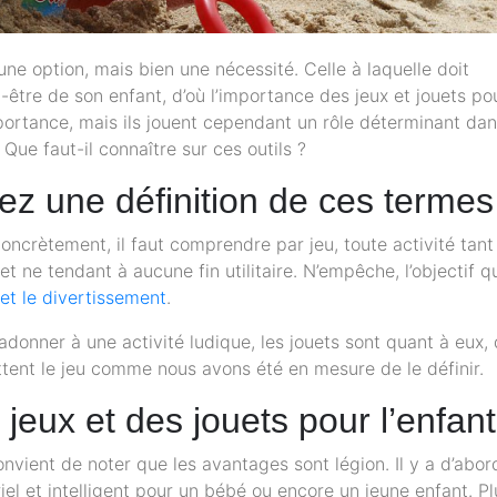
 une option, mais bien une nécessité. Celle à laquelle doit
-être de son enfant, d’où l’importance des jeux et jouets po
ortance, mais ils jouent cependant un rôle déterminant dan
Que faut-il connaître sur ces outils ?
rez une définition de ces termes
ncrètement, il faut comprendre par jeu, toute activité tant
 ne tendant à aucune fin utilitaire. N’empêche, l’objectif q
r et le divertissement
.
s’adonner à une activité ludique, les jouets sont quant à eux,
ettent le jeu comme nous avons été en mesure de le définir.
 jeux et des jouets pour l’enfant
onvient de noter que les avantages sont légion. Il y a d’abor
el et intelligent pour un bébé ou encore un jeune enfant. Pl