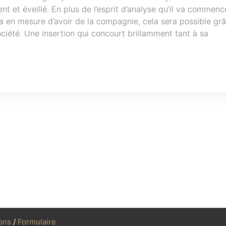
igent et éveillé. En plus de l’esprit d’analyse qu’il va commenc
ra en mesure d’avoir de la compagnie, cela sera possible gr
ciété. Une insertion qui concourt brillamment tant à sa
ons
/
Formulaire